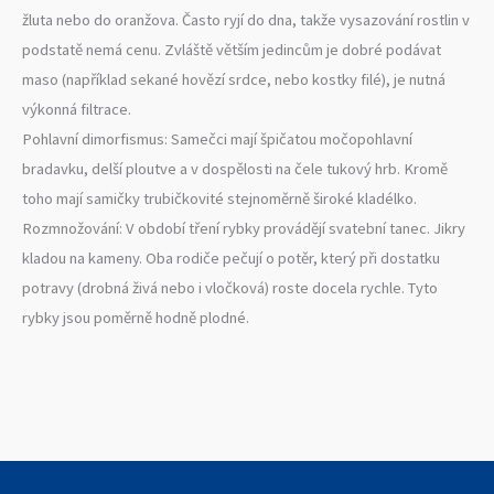
žluta nebo do oranžova. Často ryjí do dna, takže vysazování rostlin v
podstatě nemá cenu. Zvláště větším jedincům je dobré podávat
maso (například sekané hovězí srdce, nebo kostky filé), je nutná
výkonná filtrace.
Pohlavní dimorfismus: Samečci mají špičatou močopohlavní
bradavku, delší ploutve a v dospělosti na čele tukový hrb. Kromě
toho mají samičky trubičkovité stejnoměrně široké kladélko.
Rozmnožování: V období tření rybky provádějí svatební tanec. Jikry
kladou na kameny. Oba rodiče pečují o potěr, který při dostatku
potravy (drobná živá nebo i vločková) roste docela rychle. Tyto
rybky jsou poměrně hodně plodné.