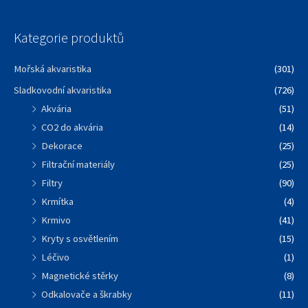
Kategorie produktů
Mořská akvaristika
(301)
Sladkovodní akvaristika
(726)
Akvária
(51)
CO2 do akvária
(14)
Dekorace
(25)
Filtrační materiály
(25)
Filtry
(90)
Krmítka
(4)
Krmivo
(41)
Kryty s osvětlením
(15)
Léčivo
(1)
Magnetické stěrky
(8)
Odkalovače a škrabky
(11)