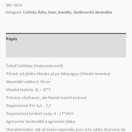
SKU:
9830
Kategorie:
Cichlidy
,
Ryby, šneci, krevetky
,
Sladkovodní akvaristika
Popis
Hodnocení (1)
Čeleď:Cichlidae (Vrubozubcovití)
Původ: od jižního Mexika až po Nikaraguu (Střední Amerika)
Maximální velikost: 30 cm
Vhodná teplota: 21 – 25°C
Potrava: všežravec, ale hlavně masitá potrava
Doporučené PH: 6,3 – 7,7
Doporučená tvrdost vody: 4 – 17°dGH
Agresivita: teritoriální a agresivní rybka
Charakteristika: Jak už název napovídá, jsou tyto rybky zbarveny do