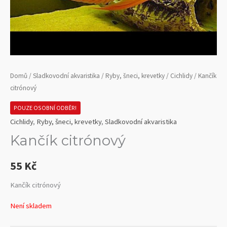
Domů
/
Sladkovodní akvaristika
/
Ryby, šneci, krevetky
/
Cichlidy
/ Kančík
citrónový
POUZE OSOBNÍ ODBĚR!
Cichlidy
,
Ryby, šneci, krevetky
,
Sladkovodní akvaristika
Kančík citrónový
55
Kč
Kančík citrónový
Není skladem