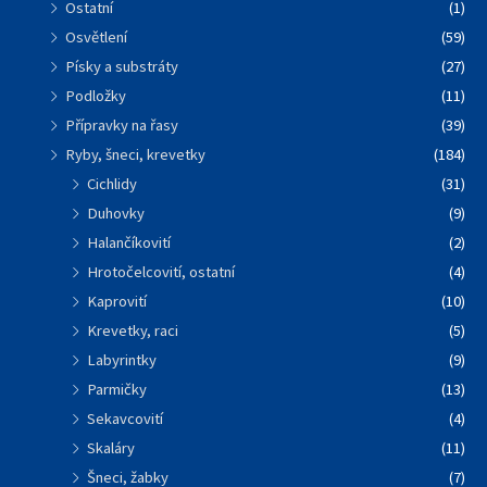
Ostatní
(1)
Osvětlení
(59)
Písky a substráty
(27)
Podložky
(11)
Přípravky na řasy
(39)
Ryby, šneci, krevetky
(184)
Cichlidy
(31)
Duhovky
(9)
Halančíkovití
(2)
Hrotočelcovití, ostatní
(4)
Kaprovití
(10)
Krevetky, raci
(5)
Labyrintky
(9)
Parmičky
(13)
Sekavcovití
(4)
Skaláry
(11)
Šneci, žabky
(7)