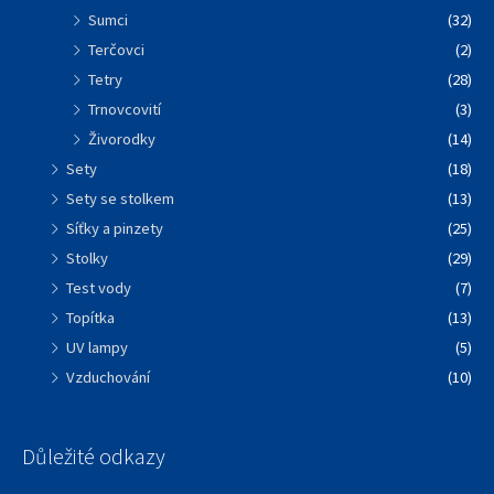
Sumci
(32)
Terčovci
(2)
Tetry
(28)
Trnovcovití
(3)
Živorodky
(14)
Sety
(18)
Sety se stolkem
(13)
Síťky a pinzety
(25)
Stolky
(29)
Test vody
(7)
Topítka
(13)
UV lampy
(5)
Vzduchování
(10)
Důležité odkazy